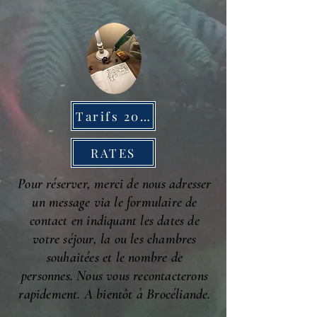
Tarifs 2026
RATES
Pour réserver, merci de nous adresser
un message via le formulaire de
contact en indiquant les dates de
votre séjour, la ou les chambres
souhaitées et le nombre de
personnes.
Nous vous recontacterons
rapidement. A bientôt à Brocéliande.