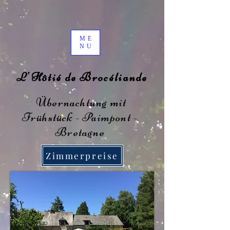
ME
NU
L'Hôtié de Brocéliande
Übernachtung mit
Frühstück - Paimpont -
Bretagne
Zimmerpreise