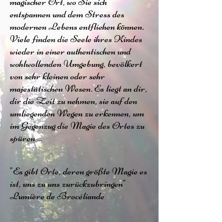
magischer Ort, wo Sie sich
entspannen und dem Stress des
modernen Lebens entfliehen können.
Viele finden die Seele ihres Kindes
wieder in einer authentischen und
wohlwollenden Umgebung, bevölkert
von sehr kleinen oder sehr
majestätischen Wesen. Es liegt an dir,
dir die Zeit zu nehmen, sie auf den
umliegenden Wegen zu erkennen, um
im Gegenzug die Magie des Ortes zu
spüren ...
"Es gibt Orte, deren größte Magie es
ist, uns zu uns zurückzubringen"
Lumière de Brocéliande