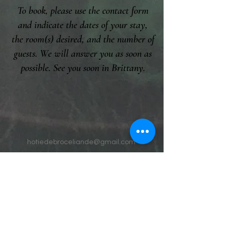
To book, please use the contact form
and indicate the dates of your stay,
the room(s) desired, and the number of
guests. We will answer you as soon as
possible. See you soon in Brittany.
hotiedebroceliande@gmail.com
542 La Chesnais Telhouët
35380 Paimpont
2RXX+Q7 Paimpont
GPS
48.049504
-
2.151470