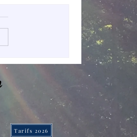
ances au pays des
 🌳
n
Tarifs 2026