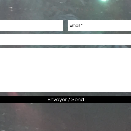
GPS 48.049504 - 2.151470
Envoyer / Send