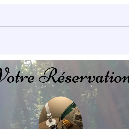
Immersion en forêt
Vac
fées
Votre Réservatio