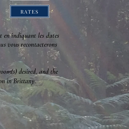
RATES
t en indiquant les dates
us vous recontacterons
room(s) desired, and the
on in Brittany.
Tel 07 60 50 10 06