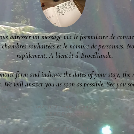
ous adresser un message via le formulaire de contac
es chambres souhaitées et le nombre de personnes.
No
rapidement. A bientôt à Brocéliande.
ontact form and indicate the dates of your stay, the 
. We will answer you as soon as possible. See you so
.com
542 La Chesnais Telhouët
35380 Paimpont
2RXX+Q7 Paimpont