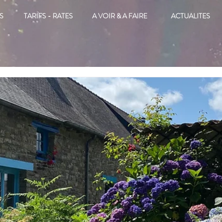
S
TARIFS - RATES
A VOIR & A FAIRE
ACTUALITES