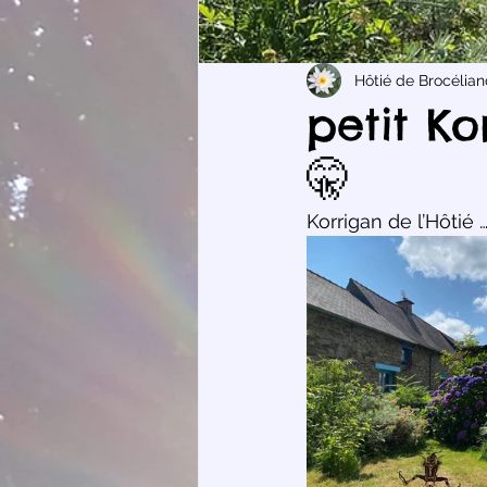
Hôtié de Brocélia
petit Ko
🤫
Korrigan de l’Hôtié 