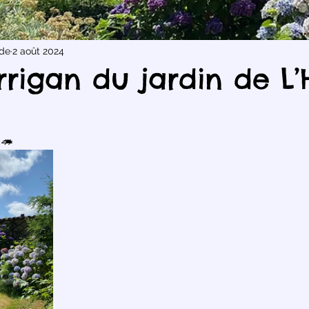
nde
2 août 2024
rrigan du jardin de L’
…🦔