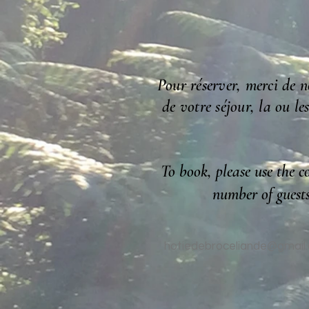
Pour réserver, merci de n
de votre séjour, la ou l
To book, please use the c
number of guests
hotiedebroceliande@gmail