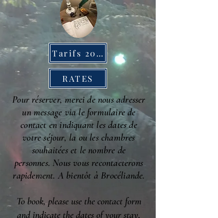
Tarifs 2026
RATES
Pour réserver, merci de nous adresser
un message via le formulaire de
contact en indiquant les dates de
votre séjour, la ou les chambres
souhaitées et le nombre de
personnes.
Nous vous recontacterons
rapidement. A bientôt à Brocéliande.
To book, please use the contact form
and indicate the dates of your stay,