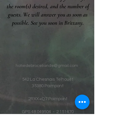
the room(s) desired, and the number of
guests. We will answer you as soon as
possible. See you soon in Brittany.
hotiedebroceliande@gmail.com
542 La Chesnais Telhouët
35380 Paimpont
2RXX+Q7 Paimpont
GPS
48.049504
-
2.151470
Tel
07 60 50 10 06