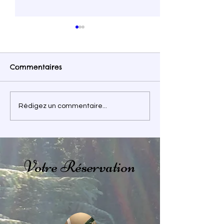
Commentaires
Immersion en forêt
Vacances au p
Rédigez un commentaire...
fées 🌳
Votre Réservation