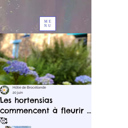
ME
NU
Hôtié de Brocéliande
20 juin
Les hortensias
commencent à fleurir …
🥰