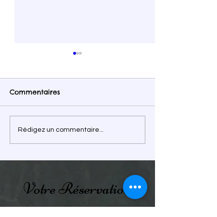
Commentaires
Immersion en forêt
Vacances au p
Rédigez un commentaire...
fées 🌳
Votre Réservation