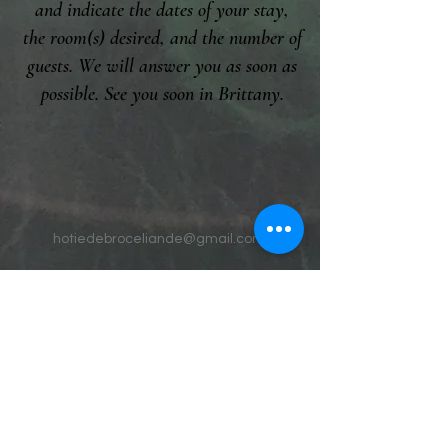
and indicate the dates of your stay,
the room(s) desired, and the number of
guests. We will answer you as soon as
possible. See you soon in Brittany.
hotiedebroceliande@gmail.com
542 La Chesnais Telhouët
35380 Paimpont
2RXX+Q7 Paimpont
GPS
48.049504
-
2.151470
Tel
07 60 50 10 06