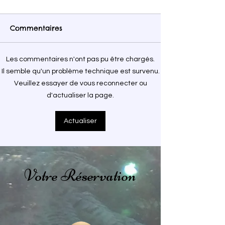
Commentaires
Immersion en forêt
Les commentaires n'ont pas pu être chargés.
Vacances au p
Il semble qu'un problème technique est survenu.
fées 🌳
Veuillez essayer de vous reconnecter ou
d'actualiser la page.
Actualiser
Votre Réservation