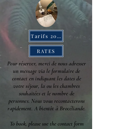
Tarifs 2026
RATES
Pour réserver, merci de nous adresser
un message via le formulaire de
contact en indiquant les dates de
votre séjour, la ou les chambres
souhaitées et le nombre de
personnes.
Nous vous recontacterons
rapidement. A bientôt à Brocéliande.
To book, please use the contact form