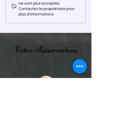
ne sont plus acceptés.
fées 🌳
Contactez le propriétaire pour
plus d'informations.
Votre Réservation
Tarifs 2026