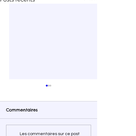
Commentaires
Immersion en forêt
Vacances au p
Les commentaires sur ce post